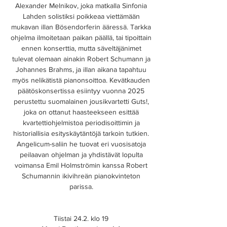
Alexander Melnikov, joka matkalla Sinfonia
Lahden solistiksi poikkeaa viettämään
mukavan illan Bösendorferin ääressä. Tarkka
ohjelma ilmoitetaan paikan päällä, tai tipoittain
ennen konserttia, mutta säveltäjänimet
tulevat olemaan ainakin Robert Schumann ja
Johannes Brahms, ja illan aikana tapahtuu
myös nelikätistä pianonsoittoa. Kevätkauden
päätöskonsertissa esiintyy vuonna 2025
perustettu suomalainen jousikvartetti Guts!,
joka on ottanut haasteekseen esittää
kvartettiohjelmistoa periodisoittimin ja
historiallisia esityskäytäntöjä tarkoin tutkien.
Angelicum-saliin he tuovat eri vuosisatoja
peilaavan ohjelman ja yhdistävät lopulta
voimansa Emil Holmströmin kanssa Robert
Schumannin ikivihreän pianokvinteton
parissa.
Tiistai 24.2. klo 19