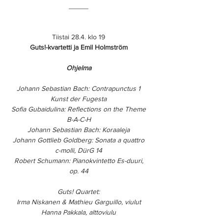
_____
Tiistai 28.4. klo 19
Guts!-kvartetti ja Emil Holmström
Ohjelma
Johann Sebastian Bach: Contrapunctus 1
Kunst der Fugesta
Sofia Gubaidulina: Reflections on the Theme
B-A-C-H
Johann Sebastian Bach: Koraaleja
Johann Gottlieb Goldberg: Sonata a quattro
c-molli, DürG 14
Robert Schumann: Pianokvintetto Es-duuri,
op. 44
Guts! Quartet:
Irma Niskanen & Mathieu Garguillo, viulut
Hanna Pakkala, alttoviulu