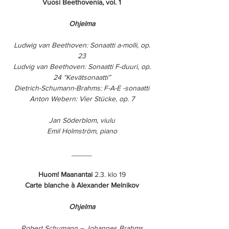
Vuosi Beethovenia, vol. 1
Ohjelma
Ludwig van Beethoven: Sonaatti a-molli, op.
23
Ludvig van Beethoven: Sonaatti F-duuri, op.
24 “Kevätsonaatti”
Dietrich-Schumann-Brahms: F-A-E -sonaatti
Anton Webern: Vier Stücke, op. 7
Jan Söderblom, viulu
Emil Holmström, piano
_____
Huom! Maanantai
2.3. klo 19
Carte blanche à Alexander Melnikov
Ohjelma
Robert Schumann – Johannes Brahms