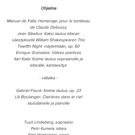
Ohjelma
Manuel de Falla: Homenaje, pour le tombeau
de Claude Debussy
Jean Sibelius: Kaksi laulua kitaran
säestyksellä William Shakespearen The
Twelfth Night -näytelmään, op. 60
Enrique Granados: Valses poeticos
Ilari Kaila: Kolme laulua sopraanolle ja
kitaralle, kantaesitys
- väliaika -
Gabriel Fauré: Kolme laulua, op. 23
Lili Boulanger: Clairières dans le ciel
lauluäänelle ja pianolle
Tuuli Lindeberg, sopraano
Petri Kumela, kitara
Emil Holmström, piano