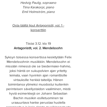
Hedvig Paulig, sopraano
Tiina Karakorpi, piano
Emil Holmström, piano
Osta täältä liput​ Antagonistit, vol. 1 -
konserttiin
Tiistai 3.12. klo 19
Antagonistit, vol. 2. Mendelssohn
Syksyn toisessa konsertissa keskitytään Felix
Mendelssohnin musiikkiin. Mendelssohn ei
missään nimessä ole se biedermaier-hahmo,
joksi häntä on sukupolvien ajan yritetty
leimata, vaan hyvinkin ajan romanttisille
virtauksille herkkä taiteilija. Hänen
toimintansa ytimeksi muodostui kuitenkin
perinteisen sävellystaidon vaaliminen, mistä
hyviä esimerkkejä on Johann Sebastian
Bachin musiikin esilletuominen tai
uraauurtava hanke perustaa huolella