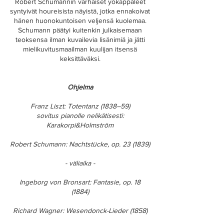
Robert Schumannin varhaiset yökappaleet
syntyivät houreisista näyistä, jotka ennakoivat
hänen huonokuntoisen veljensä kuolemaa.
Schumann päätyi kuitenkin julkaisemaan
teoksensa ilman kuvailevia lisänimiä ja jätti
mielikuvitusmaailman kuulijan itsensä
keksittäväksi.
Ohjelma
Franz Liszt: Totentanz (1838–59)
sovitus pianolle nelikätisesti:
Karakorpi&Holmström
Robert Schumann: Nachtstücke, op. 23
(1839)
- väliaika -
Ingeborg von Bronsart: Fantasie, op. 18
(
1884)
Richard Wagner: Wesendonck-Lieder (1858)