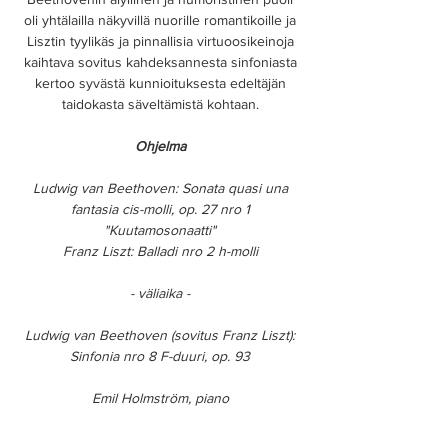
oli yhtälailla näkyvillä nuorille romantikoille ja
Lisztin tyylikäs ja pinnallisia virtuoosikeinoja
kaihtava sovitus kahdeksannesta sinfoniasta
kertoo syvästä kunnioituksesta edeltäjän
taidokasta säveltämistä kohtaan.
Ohjelma
Ludwig van Beethoven: Sonata quasi una
fantasia cis-molli, op. 27 nro 1
"Kuutamosonaatti"
Franz Liszt: Balladi nro 2 h-molli
- väliaika -
Ludwig van Beethoven (sovitus Franz Liszt):
Sinfonia nro 8 F-duuri, op. 93
Emil Holmström, piano