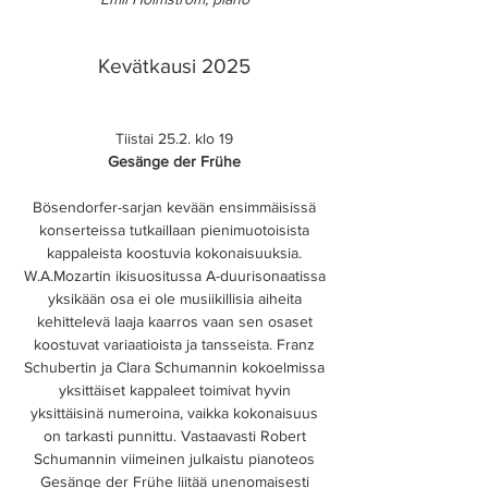
Kevätkausi 2025
Tiistai 25.2. klo 19
Gesänge der Frühe
Bösendorfer-sarjan kevään ensimmäisissä
konserteissa tutkaillaan pienimuotoisista
kappaleista koostuvia kokonaisuuksia.
W.A.Mozartin ikisuositussa A-duurisonaatissa
yksikään osa ei ole musiikillisia aiheita
kehittelevä laaja kaarros vaan sen osaset
koostuvat variaatioista ja tansseista. Franz
Schubertin ja Clara Schumannin kokoelmissa
yksittäiset kappaleet toimivat hyvin
yksittäisinä numeroina, vaikka kokonaisuus
on tarkasti punnittu. Vastaavasti Robert
Schumannin viimeinen julkaistu pianoteos
Gesänge der Frühe liitää unenomaisesti