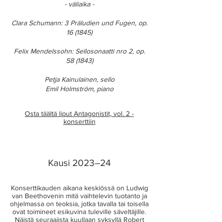
- väliaika -
Clara Schumann: 3 Präludien und Fugen, op.
16
(1845)
Felix Mendelssohn: Sellosonaatti nro 2, op.
58
(1843)
Petja Kainulainen, sello
Emil Holmström, piano
Osta täältä liput​ Antagonistit, vol. 2 -
konserttiin
Kausi 2023–24
Konserttikauden aikana keskiössä on Ludwig
van Beethovenin mitä vaihtelevin tuotanto ja
ohjelmassa on teoksia, jotka tavalla tai toisella
ovat toimineet esikuvina tuleville säveltäjille.
Näistä seuraajista kuullaan syksyllä Robert