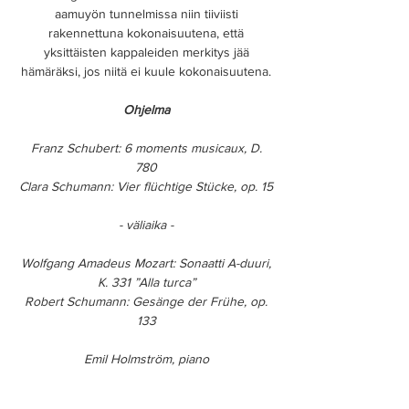
aamuyön tunnelmissa niin tiiviisti
rakennettuna kokonaisuutena, että
yksittäisten kappaleiden merkitys jää
hämäräksi, jos niitä ei kuule kokonaisuutena.
Ohjelma
Franz Schubert: 6 moments musicaux, D.
780
Clara Schumann: Vier flüchtige Stücke, op. 15
- väliaika -
Wolfgang Amadeus Mozart: Sonaatti A-duuri,
K. 331 ”Alla turca”
Robert Schumann: Gesänge der Frühe, op.
133
Emil Holmström, piano