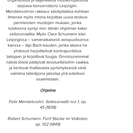
organisoitua ja laaja-alaista musiikinopetusta
tarjoava konservatorio Leipzigiin.
Mendelssohnin rakkaus käsityötaitoa kohtaan
ilmenee myös intona kirjoittaa uusia teoksia
perinteisten muotojen mukaan, jonka
tuloksena syntyi mm. tämän ohjelman kaksi
sellosonaattia. Myös Clara Schumann kävi
Leipzigissa – samanaikaisesti aviopuolisonsa
kanssa – läpi Bach-kauden, jonka aikana he
yhdessä harjoittelivat kontrapunktisia
taitojaan ja kirjoittivat fuugia. Onnistuneimmat
näistä töistä päätyivät teosluetteloihin saakka,
ja kertovat ihailtavasta pyrkimyksestä vielä
valmiina taiteilijoina jalostaa yhä edelleen
osaamistaan.
Ohjelma
Felix Mendelssohn: Sellosonaatti nro 1, op.
45
(1838)
Robert Schumann: Fünf Stücke im Volkston,
op. 102
(1849)