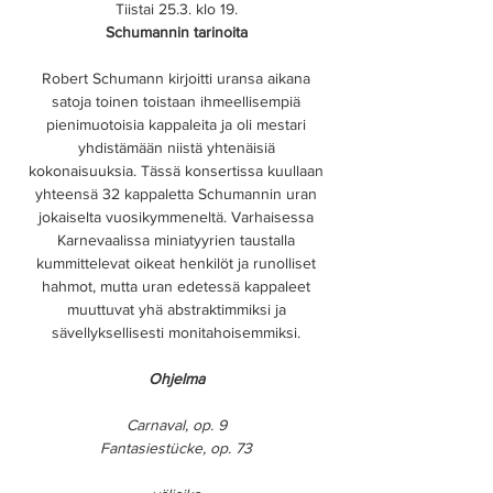
Tiistai 25.3. klo 19.
Schumannin tarinoita
Robert Schumann kirjoitti uransa aikana
satoja toinen toistaan ihmeellisempiä
pienimuotoisia kappaleita ja oli mestari
yhdistämään niistä yhtenäisiä
kokonaisuuksia. Tässä konsertissa kuullaan
yhteensä 32 kappaletta Schumannin uran
jokaiselta vuosikymmeneltä. Varhaisessa
Karnevaalissa miniatyyrien taustalla
kummittelevat oikeat henkilöt ja runolliset
hahmot, mutta uran edetessä kappaleet
muuttuvat yhä abstraktimmiksi ja
sävellyksellisesti monitahoisemmiksi.
Ohjelma
Carnaval, op. 9
Fantasiestücke, op. 73