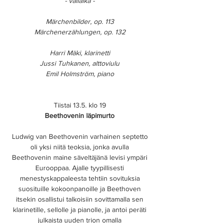
- väliaika -
Märchenbilder, op. 113
Märchenerzählungen, op. 132
Harri Mäki, klarinetti
Jussi Tuhkanen, alttoviulu
Emil Holmström, piano
Tiistai 13.5. klo 19
Beethovenin läpimurto
Ludwig van Beethovenin varhainen septetto
oli yksi niitä teoksia, jonka avulla
Beethovenin maine säveltäjänä levisi ympäri
Eurooppaa. Ajalle tyypillisesti
menestyskappaleesta tehtiin sovituksia
suosituille kokoonpanoille ja Beethoven
itsekin osallistui talkoisiin sovittamalla sen
klarinetille, sellolle ja pianolle, ja antoi peräti
julkaista uuden trion omalla