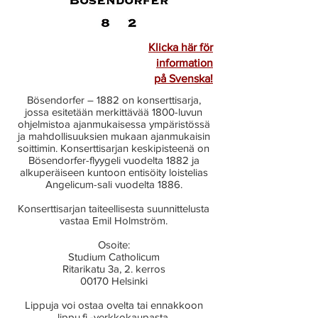
Klicka här för
information
på Svenska!
Bösendorfer – 1882
on konserttisarja,
jossa esitetään merkittävää 1800-luvun
ohjelmistoa ajanmukaisessa ympäristössä
ja mahdollisuuksien mukaan ajanmukaisin
soittimin. Konserttisarjan keskipisteenä on
Bösendorfer-flyygeli vuodelta 1882 ja
alkuperäiseen kuntoon entisöity loistelias
Angelicum-sali vuodelta 1886.
Konserttisarjan taiteellisesta suunnittelusta
vastaa Emil Holmström.
Osoite:
Studium Catholicum
Ritarikatu 3a, 2. kerros
00170 Helsinki
Lippuja voi ostaa ovelta tai ennakkoon
lippu.fi -verkkokaupasta.