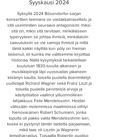
Syyskausi 2024
Syksyllä 2024 Bösendorfer-sarjan
konserttien teemana on vastakkainasettelu ja
sitä useimmiten seuraava antagonismi: miksi
sitä on, miksi sitä tarvitaan, minkälaiseen
typeryyteen se johtaa ihmisiä, minkälaisiin
saavutuksiin se vie samoja ihmisiä ja miltä
tämä kaikki näyttää kun pöly on hieman
laskenut, eli kuinka me valitsemme kirjoittaa
historiaa. Näitä kysymyksiä tarkastellaan
kuuluisan 1830-luvulla alkaneen ja
musiikkipiirejä läpi vuosisadan jakaneen
kiistelyn kautta, toisella puolella itsenimitetyt
uudistajat Richard Wagner sekä Franz Liszt ja
toisella puolella perinteisiä arvoja ja
käsityötaitoa vaalinut yliluonnollinen
lahjakkuus Felix Mendelssohn. Heidän
välissään molemmissa maailmoissa viihtyi
hienovarainen Robert Schumann, jonka
lopulta oli pakko valita Mendelssohnin leiri,
koska ei pystynyt tämän taidetta parjaamaan,
mikä taas oli Lisztin ja Wagnerin
lempiharrastus. Toisaalta Robertin puoliso