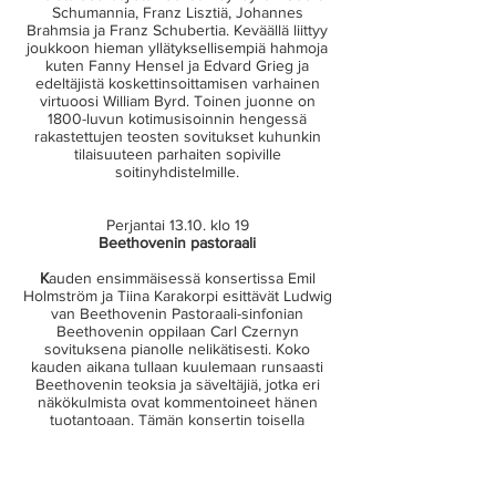
Schumannia, Franz Lisztiä, Johannes
Brahmsia ja Franz Schubertia. Keväällä liittyy
joukkoon hieman yllätyksellisempiä hahmoja
kuten Fanny Hensel ja Edvard Grieg ja
edeltäjistä koskettinsoittamisen varhainen
virtuoosi William Byrd. Toinen juonne on
1800-luvun kotimusisoinnin hengessä
rakastettujen teosten sovitukset kuhunkin
tilaisuuteen parhaiten sopiville
soitinyhdistelmille.
Perjantai 13.10. klo 19
Beethovenin pastoraali
K
auden ensimmäisessä konsertissa Emil
Holmström ja Tiina Karakorpi esittävät Ludwig
van Beethovenin Pastoraali-sinfonian
Beethovenin oppilaan Carl Czernyn
sovituksena pianolle nelikätisesti. Koko
kauden aikana tullaan kuulemaan runsaasti
Beethovenin teoksia ja säveltäjiä, jotka eri
näkökulmista ovat kommentoineet hänen
tuotantoaan. Tämän konsertin toisella
puoliskolla kuullaan Beethovenin kuuluisan
sinfonian abstrakteista luontokuvauksista
vaikutteita ottaneita Franz Lisztin ja Robert
Schumannin pianoteoksia.