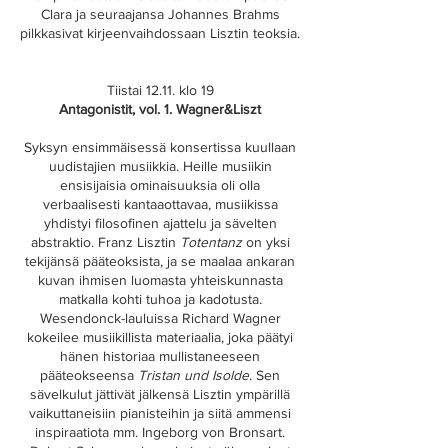
Clara ja seuraajansa Johannes Brahms
pilkkasivat kirjeenvaihdossaan Lisztin teoksia.
Tiistai 12.11. klo 19
Antagonistit, vol. 1. Wagner&Liszt
Syksyn ensimmäisessä konsertissa kuullaan
uudistajien musiikkia. Heille musiikin
ensisijaisia ominaisuuksia oli olla
verbaalisesti kantaaottavaa, musiikissa
yhdistyi filosofinen ajattelu ja sävelten
abstraktio. Franz Lisztin
Totentanz
on yksi
tekijänsä pääteoksista, ja se maalaa ankaran
kuvan ihmisen luomasta yhteiskunnasta
matkalla kohti tuhoa ja kadotusta.
Wesendonck-lauluissa Richard Wagner
kokeilee musiikillista materiaalia, joka päätyi
hänen historiaa mullistaneeseen
pääteokseensa
Tristan und Isolde
. Sen
sävelkulut jättivät jälkensä Lisztin ympärillä
vaikuttaneisiin pianisteihin ja siitä ammensi
inspiraatiota mm. Ingeborg von Bronsart.