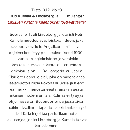
Tiistai 9.12. klo 19
Duo Kumela & Lindeberg ja Lili Boulanger
Laulujen runot ja käännökset löytyvät täältä!
Sopraano Tuuli Lindeberg ja kitaristi Petri
Kumela muodostavat loistavan duon, joka
saapuu vierailulle Angelicum-saliin. Illan
ohjelma keskittyy poikkeuksellisesti 1900-
luvun alun ohjelmistoon ja varsinkin
keskeisiin teoksiin kitaralle! Illan toinen
erikoisuus on Lili Boulangerin laulusarja
Clairières dans le ciel, joka on säveltäjänsä
laajamuotoisimpia kokonaisuuksia ja hieno
esimerkki hienostuneesta ranskalaisesta
aikansa modernismista. Kolmas erityisyys
ohjelmassa on Bösendorfer-sarjassa aivan
poikkeuksellinen tapahtuma, eli kantaesitys!
Ilari Kaila kirjoittaa parhaillaan uutta
laulusarjaa, jonka Lindeberg ja Kumela tuovat
kuulollemme.