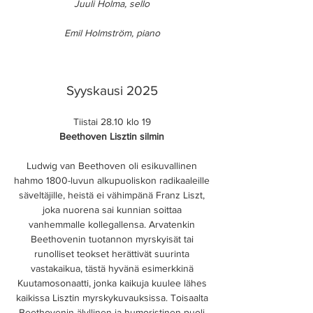
Juuli Holma, sello
Emil Holmström, piano
Syyskausi 2025
Tiistai 28.10 klo 19
Beethoven Lisztin silmin
Ludwig van Beethoven oli esikuvallinen
hahmo 1800-luvun alkupuoliskon radikaaleille
säveltäjille, heistä ei vähimpänä Franz Liszt,
joka nuorena sai kunnian soittaa
vanhemmalle kollegallensa. Arvatenkin
Beethovenin tuotannon myrskyisät tai
runolliset teokset herättivät suurinta
vastakaikua, tästä hyvänä esimerkkinä
Kuutamosonaatti, jonka kaikuja kuulee lähes
kaikissa Lisztin myrskykuvauksissa. Toisaalta
Beethovenin älyllinen ja humoristinen puoli